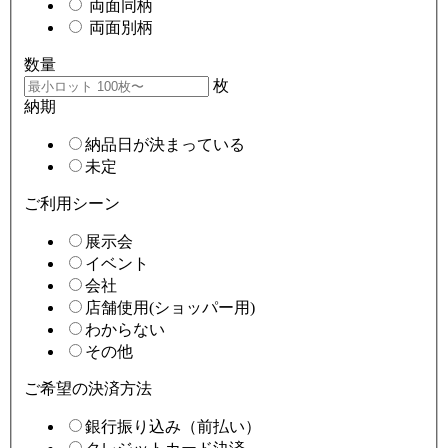
両面同柄
両面別柄
数量
枚
納期
納品日が決まっている
未定
ご利用シーン
展示会
イベント
会社
店舗使用(ショッパー用)
わからない
その他
ご希望の決済方法
銀行振り込み（前払い）