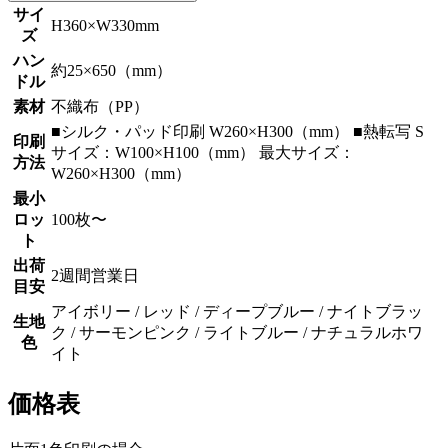
サイ
H360×W330mm
ズ
ハン
約25×650（mm）
ドル
素材
不織布（PP）
■シルク・パッド印刷 W260×H300（mm） ■熱転写 S
印刷
サイズ：W100×H100（mm） 最大サイズ：
方法
W260×H300（mm）
最小
ロッ
100枚〜
ト
出荷
2週間営業日
目安
アイボリー / レッド / ディープブルー / ナイトブラッ
生地
ク / サーモンピンク / ライトブルー / ナチュラルホワ
色
イト
価格表