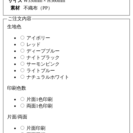
サイズ
W330mm × H360mm
素材
不織布（PP）
ご注文内容
生地色
アイボリー
レッド
ディープブルー
ナイトブラック
サーモンピンク
ライトブルー
ナチュラルホワイト
印刷色数
片面1色印刷
両面1色印刷
片面/両面
片面印刷