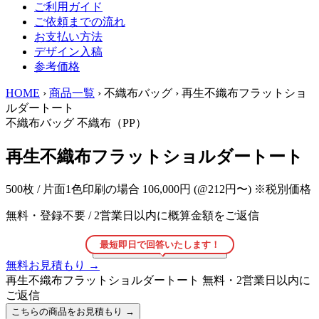
ご利用ガイド
ご依頼までの流れ
お支払い方法
デザイン入稿
参考価格
HOME
›
商品一覧
›
不織布バッグ
›
再生不織布フラットショ
ルダートート
不織布バッグ
不織布（PP）
再生不織布フラットショルダートート
500枚 / 片面1色印刷の場合
106,000円
(@212円〜)
※税別価格
無料・登録不要
/
2営業日以内に概算金額をご返信
最短即日で回答いたします！
こちらの商品をお見積もり
→
無料お見積もり
→
再生不織布フラットショルダートート
無料・2営業日以内に
ご返信
こちらの商品をお見積もり
→