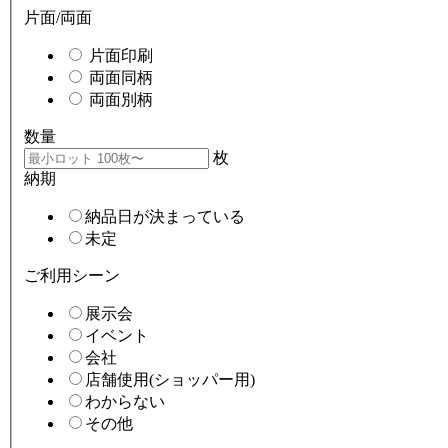
片面/両面
片面印刷
両面同柄
両面別柄
数量
枚
納期
納品日が決まっている
未定
ご利用シーン
展示会
イベント
会社
店舗使用(ショッパー用)
わからない
その他