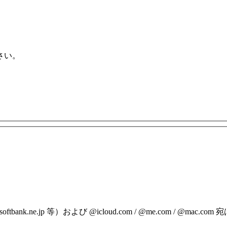
さい。
p / @softbank.ne.jp 等）および @icloud.com / @me.c