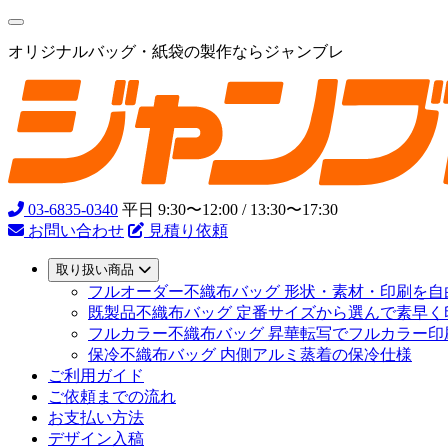
オリジナルバッグ・紙袋の製作ならジャンブレ
03-6835-0340
平日 9:30〜12:00 / 13:30〜17:30
お問い合わせ
見積り依頼
取り扱い商品
フルオーダー不織布バッグ
形状・素材・印刷を自
既製品不織布バッグ
定番サイズから選んで素早く
フルカラー不織布バッグ
昇華転写でフルカラー印
保冷不織布バッグ
内側アルミ蒸着の保冷仕様
ご利用ガイド
ご依頼までの流れ
お支払い方法
デザイン入稿