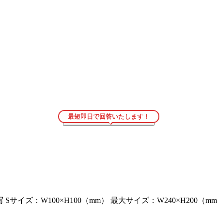
最短即日で回答いたします！
こちらの商品をお見積もり
→
 Sサイズ：W100×H100（mm） 最大サイズ：W240×H200（m