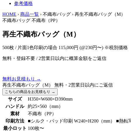
参考価格
HOME
›
商品一覧
›
不織布バッグ
›
再生不織布バッグ（M）
不織布バッグ
不織布（PP）
再生不織布バッグ（M）
500枚 / 片面1色印刷の場合
115,000円
(@230円〜)
※税別価格
無料・登録不要
/
2営業日以内に概算金額をご返信
無料お見積もり
→
再生不織布バッグ（M）
無料・2営業日以内にご返信
こちらの商品をお見積もり
→
サイズ
H350×W600×D390mm
ハンドル
約25×560（mm）
素材
不織布（PP）
印刷方法
■シルク・パッド印刷 W240×H200（mm） ■熱転写
最小ロット
100枚〜