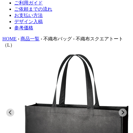
ご利用ガイド
ご依頼までの流れ
お支払い方法
デザイン入稿
参考価格
HOME
›
商品一覧
›
不織布バッグ
›
不織布スクエアトート
（L）