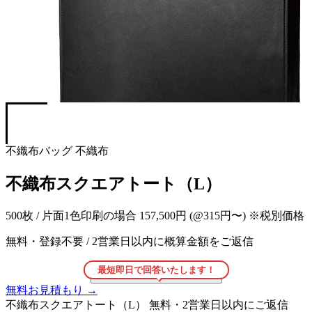
不織布バッグ
不織布
不織布スクエアトート（L）
500枚 / 片面1色印刷の場合
157,500円
(@315円〜)
※税別価格
無料・登録不要
/
2営業日以内に概算金額をご返信
最短即日で回答いたします！
こちらの商品をお見積もり
→
無料お見積もり
→
不織布スクエアトート（L）
無料・2営業日以内にご返信