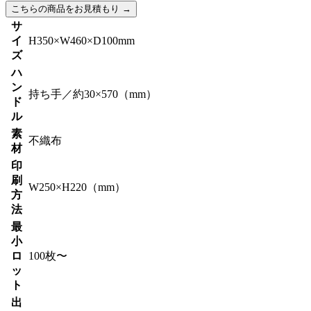
こちらの商品をお見積もり
→
サ
イ
H350×W460×D100mm
ズ
ハ
ン
持ち手／約30×570（mm）
ド
ル
素
不織布
材
印
刷
W250×H220（mm）
方
法
最
小
ロ
100枚〜
ッ
ト
出