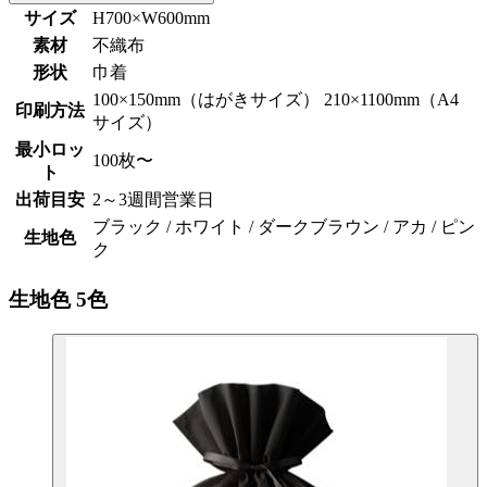
サイズ
H700×W600mm
素材
不織布
形状
巾着
100×150mm（はがきサイズ） 210×1100mm（A4
印刷方法
サイズ）
最小ロッ
100枚〜
ト
出荷目安
2～3週間営業日
ブラック / ホワイト / ダークブラウン / アカ / ピン
生地色
ク
生地色
5色