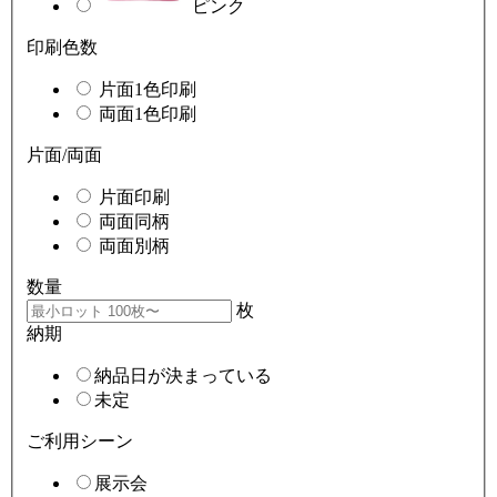
ピンク
印刷色数
片面1色印刷
両面1色印刷
片面/両面
片面印刷
両面同柄
両面別柄
数量
枚
納期
納品日が決まっている
未定
ご利用シーン
展示会