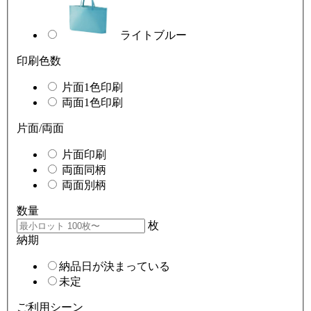
ライトブルー
印刷色数
片面1色印刷
両面1色印刷
片面/両面
片面印刷
両面同柄
両面別柄
数量
枚
納期
納品日が決まっている
未定
ご利用シーン