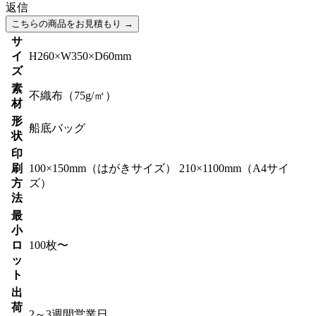
返信
こちらの商品をお見積もり
→
サ
イ
H260×W350×D60mm
ズ
素
不織布（75g/㎡）
材
形
船底バッグ
状
印
刷
100×150mm（はがきサイズ） 210×1100mm（A4サイ
方
ズ）
法
最
小
ロ
100枚〜
ッ
ト
出
荷
2～3週間営業日