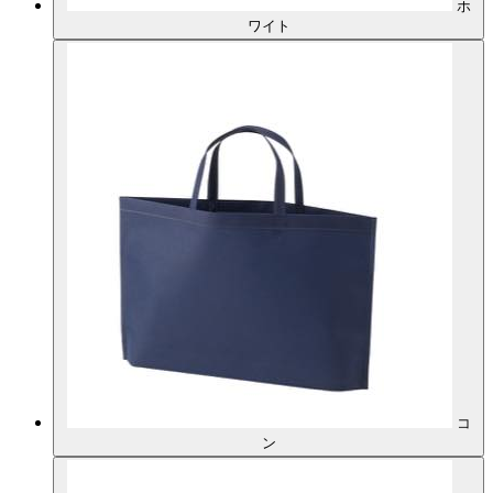
ホ
ワイト
コ
ン