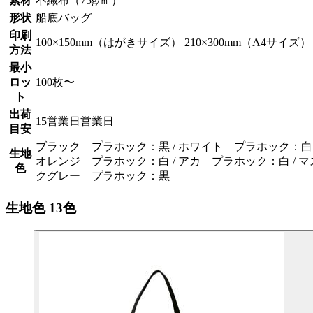
素材
不織布（75g/㎡）
形状
船底バッグ
印刷
100×150mm（はがきサイズ） 210×300mm（A4サイズ）
方法
最小
ロッ
100枚〜
ト
出荷
15営業日営業日
目安
ブラック プラホック：黒 / ホワイト プラホック：白 
生地
オレンジ プラホック：白 / アカ プラホック：白 / マ
色
クグレー プラホック：黒
生地色
13色