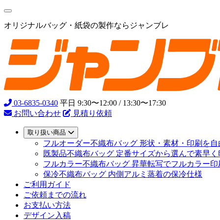
オリジナルバッグ・紙袋の製作ならジャンブレ
03-6835-0340
平日 9:30〜12:00 / 13:30〜17:30
お問い合わせ
見積り依頼
取り扱い商品
フルオーダー不織布バッグ
形状・素材・印刷を自
既製品不織布バッグ
定番サイズから選んで素早く
フルカラー不織布バッグ
昇華転写でフルカラー印
保冷不織布バッグ
内側アルミ蒸着の保冷仕様
ご利用ガイド
ご依頼までの流れ
お支払い方法
デザイン入稿